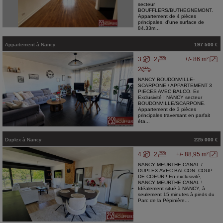
secteur
BOUFFLERS/BUTHEGNEMONT.
Appartement de 4 pièces
principales, d'une surface de
84.33m...
Appartement
à
Nancy
197 500 €
3
2
+/- 86 m²
2
NANCY BOUDONVILLE-
SCARPONE / APPARTEMENT 3
PIECES AVEC BALCO. En
Exclusivité ! NANCY secteur
BOUDONVILLE/SCARPONE.
Appartement de 3 pièces
principales traversant en parfait
éta...
Duplex
à
Nancy
225 000 €
4
2
+/- 88,95 m²
NANCY MEURTHE CANAL /
DUPLEX AVEC BALCON. COUP
DE COEUR ! En exclusivité,
NANCY MEURTHE CANAL !
Idéalement situé à NANCY, à
seulement 15 minutes à pieds du
Parc de la Pépinière...