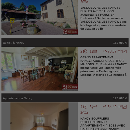
2
VANDOEUVRE-LES-NANCY /
DUPLEX AVEC BALCON,
JARDINET ET PARKI. En
Exclusivité ! Sur la commune de
VANDOEUVRE-LES-NANCY, dans
le Village et à proximité immédiate
du plateau de Br...
Duplex
à
Nancy
189 000 €
2
1
+/- 73,87 m²
GRAND APPARTEMENT
NANCY/FAUBOURG DES TROIS
MAISONS. En Exclusivité ! NANCY
proche vieille-ville (quartier très
prisé), rue du Faubourg des III
Maisons. À moins de 15 minutes à
...
Appartement
à
Nancy
179 000 €
4
3
+/- 84,49 m²
2
NANCY BOUFFLERS-
BUTHEGNEMONT /
APPARTEMENT 4 PIECES AVEC
GAR. En Exclusivité. NANCY