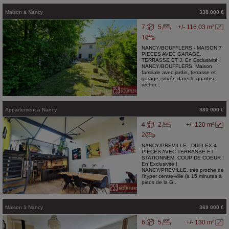
Maison
à
Nancy
338 000 €
7
5
+/- 116,03 m²
1
NANCY/BOUFFLERS - MAISON 7
PIECES AVEC GARAGE,
TERRASSE ET J. En Exclusivité !
NANCY/BOUFFLERS. Maison
familiale avec jardin, terrasse et
garage, située dans le quartier
recher...
Appartement
à
Nancy
380 000 €
4
2
+/- 120 m²
2
NANCY/PREVILLE - DUPLEX 4
PIECES AVEC TERRASSE ET
STATIONNEM. COUP DE COEUR !
En Exclusivité !
NANCY/PREVILLE, très proche de
l'hyper centre-ville (à 15 minutes à
pieds de la G...
Maison
à
Nancy
369 000 €
6
5
+/- 130 m²