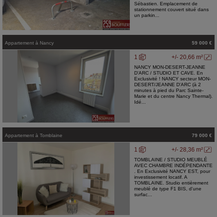
Sébastien. Emplacement de
stationnement couvert situé dans
un parkin...
Appartement
à
Nancy
59 000 €
1
+/- 20,66 m²
NANCY MON-DESERT-JEANNE
D'ARC / STUDIO ET CAVE. En
Exclusivité ! NANCY secteur MON-
DESERT/JEANNE D'ARC (à 2
minutes à pied du Parc Sainte-
Marie et du centre Nancy Thermal).
Idé...
Appartement
à
Tomblaine
79 000 €
1
+/- 28,36 m²
TOMBLAINE / STUDIO MEUBLÉ
AVEC CHAMBRE INDÉPENDANTE
. En Exclusivité NANCY EST, pour
investissement locatif. A
TOMBLAINE. Studio entièrement
meublé de type F1 BIS, d'une
surfac...