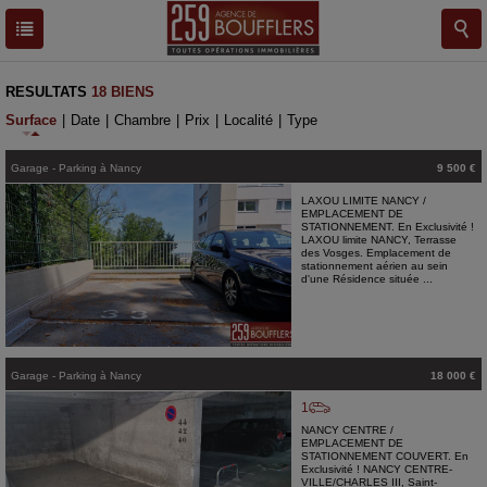
RESULTATS
18 BIENS
Surface
|
Date
|
Chambre
|
Prix
|
Localité
|
Type
Garage - Parking
à
Nancy
9 500 €
LAXOU LIMITE NANCY /
EMPLACEMENT DE
STATIONNEMENT. En Exclusivité !
LAXOU limite NANCY, Terrasse
des Vosges. Emplacement de
stationnement aérien au sein
d'une Résidence située ...
Garage - Parking
à
Nancy
18 000 €
1
NANCY CENTRE /
EMPLACEMENT DE
STATIONNEMENT COUVERT. En
Exclusivité ! NANCY CENTRE-
VILLE/CHARLES III, Saint-