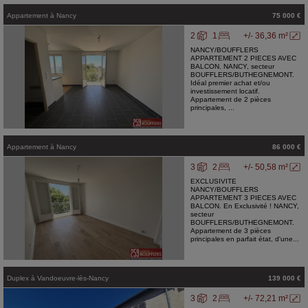
Appartement
à
Nancy
75 000 €
2
1
+/- 36,36 m²
NANCY/BOUFFLERS
APPARTEMENT 2 PIECES AVEC
BALCON. NANCY, secteur
BOUFFLERS/BUTHEGNEMONT.
Idéal premier achat et/ou
investissement locatif.
Appartement de 2 pièces
principales, ...
Appartement
à
Nancy
86 000 €
3
2
+/- 50,58 m²
EXCLUSIVITE
NANCY/BOUFFLERS
APPARTEMENT 3 PIECES AVEC
BALCON. En Exclusivité ! NANCY,
secteur
BOUFFLERS/BUTHEGNEMONT.
Appartement de 3 pièces
principales en parfait état, d'une...
Duplex
à
Vandoeuvre-lès-Nancy
139 000 €
3
2
+/- 72,21 m²