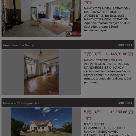
3
NANCY/COLLINE-LIBERATION -
MAISON AVEC TERRASSE,
JARDIN ET G. En Exclusivité !
NANCY/COLLINE-LIBÉRATION.
Agréable maison mitoyenne d'un
seul côté, offrant 130m2
habitables répa...
Appartement
à
Nancy
333 000 €
7
3
+/- 146,91 m²
NANCY CENTRE / GRAND
APPARTEMENT AVEC BALCON,
MANSARDES ET C. NANCY
secteur recherché très proche de
l'hyper-centre, rue Isabey, à 5
minutes à pieds de la Gare. Idéal
pour une ...
Maison
à
Champigneulles
438 000 €
5
3
+/- 180 m²
1
EXCLUSIVITE
CHAMPIGNEULLES PROCHE
NANCY / MAISON AVEC
GARAGE. En Exclusivité ! Sur la