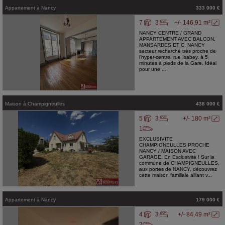
Appartement
à
Nancy
333 000 €
7
3
+/- 146,91 m²
NANCY CENTRE / GRAND
APPARTEMENT AVEC BALCON,
MANSARDES ET C. NANCY
secteur recherché très proche de
l'hyper-centre, rue Isabey, à 5
minutes à pieds de la Gare. Idéal
pour une ...
Maison
à
Champigneulles
438 000 €
5
3
+/- 180 m²
1
EXCLUSIVITE
CHAMPIGNEULLES PROCHE
NANCY / MAISON AVEC
GARAGE. En Exclusivité ! Sur la
commune de CHAMPIGNEULLES,
aux portes de NANCY, découvrez
cette maison familiale alliant v...
Appartement
à
Nancy
179 000 €
4
3
+/- 84,49 m²
2