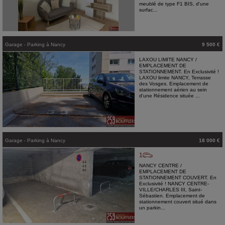
meublé de type F1 BIS, d'une
surfac...
Garage - Parking
à
Nancy
9 500 €
LAXOU LIMITE NANCY /
EMPLACEMENT DE
STATIONNEMENT. En Exclusivité !
LAXOU limite NANCY, Terrasse
des Vosges. Emplacement de
stationnement aérien au sein
d'une Résidence située ...
Garage - Parking
à
Nancy
18 000 €
1
NANCY CENTRE /
EMPLACEMENT DE
STATIONNEMENT COUVERT. En
Exclusivité ! NANCY CENTRE-
VILLE/CHARLES III, Saint-
Sébastien. Emplacement de
stationnement couvert situé dans
un parkin...