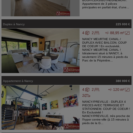
BOUFFLERS/BUTHEGNEMONT.
Appartement de 3 pièces
principales en parfait état, d'une...
Duplex
à
Nancy
225 000 €
4
2
+/- 88,95 m²
NANCY MEURTHE CANAL /
DUPLEX AVEC BALCON. COUP
DE COEUR ! En exclusivité,
NANCY MEURTHE CANAL !
Idéalement situé à NANCY, à
seulement 15 minutes à pieds du
Parc de la Pépinière...
Appartement
à
Nancy
380 000 €
4
2
+/- 120 m²
2
NANCY/PREVILLE - DUPLEX 4
PIECES AVEC TERRASSE ET
STATIONNEM. COUP DE COEUR !
En Exclusivité !
NANCY/PREVILLE, très proche de
l'hyper centre-ville (à 15 minutes à
pieds de la G...