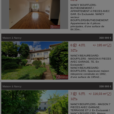
NANCY BOUFFLERS-
BUTHEGNEMONT /
APPARTEMENT 4 PIECES AVEC
GAR. En Exclusivité. NANCY
secteur
BOUFFLERS/BUTHEGNEMONT.
Appartement de 4 pièces
principales, d'une surface de
84.33m...
Maison
à
Nancy
368 000 €
6
4
+/- 195 m²
1
NANCY/BEAUREGARD-
BOUFFLERS - MAISON 6 PIECES
AVEC GARAGE, TE. En
Exclusivité !
NANCY/BEAUREGARD-
BOUFFLERS. Spacieuse maison
mitoyenne construite en 1962,
d'une surface de 195m2...
Maison
à
Nancy
338 000 €
7
5
+/- 116,03 m²
1
NANCY/BOUFFLERS - MAISON 7
PIECES AVEC GARAGE,
TERRASSE ET J. En Exclusivité !
NANCY/BOUFFLERS. Maison