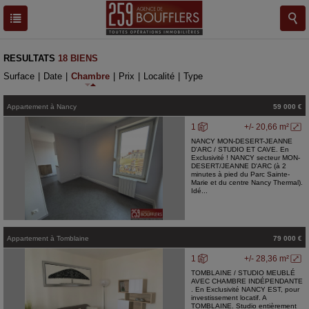
RESULTATS
18 BIENS
Surface
|
Date
|
Chambre
|
Prix
|
Localité
|
Type
Appartement
à
Nancy
59 000 €
1
+/- 20,66 m²
NANCY MON-DESERT-JEANNE
D'ARC / STUDIO ET CAVE. En
Exclusivité ! NANCY secteur MON-
DESERT/JEANNE D'ARC (à 2
minutes à pied du Parc Sainte-
Marie et du centre Nancy Thermal).
Idé...
Appartement
à
Tomblaine
79 000 €
1
+/- 28,36 m²
TOMBLAINE / STUDIO MEUBLÉ
AVEC CHAMBRE INDÉPENDANTE
. En Exclusivité NANCY EST, pour
investissement locatif. A
TOMBLAINE. Studio entièrement