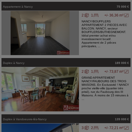
Appartement
à
Nancy
75 000 €
2
1
+/- 36,36 m²
NANCY/BOUFFLERS
APPARTEMENT 2 PIECES AVEC
BALCON. NANCY, secteur
BOUFFLERS/BUTHEGNEMONT.
Idéal premier achat et/ou
investissement locatif.
Appartement de 2 pièces
principales, ...
Duplex
à
Nancy
189 000 €
2
1
+/- 73,87 m²
GRAND APPARTEMENT
NANCY/FAUBOURG DES TROIS
MAISONS. En Exclusivité ! NANCY
proche vieille-ville (quartier très
prisé), rue du Faubourg des III
Maisons. À moins de 15 minutes à
...
Duplex
à
Vandoeuvre-lès-Nancy
139 000 €
3
2
+/- 72,21 m²