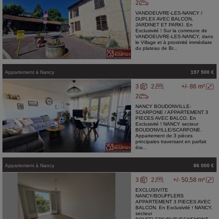
2
VANDOEUVRE-LES-NANCY /
DUPLEX AVEC BALCON,
JARDINET ET PARKI. En
Exclusivité ! Sur la commune de
VANDOEUVRE-LES-NANCY, dans
le Village et à proximité immédiate
du plateau de Br...
Appartement
à
Nancy
197 500 €
3
2
+/- 86 m²
2
NANCY BOUDONVILLE-
SCARPONE / APPARTEMENT 3
PIECES AVEC BALCO. En
Exclusivité ! NANCY secteur
BOUDONVILLE/SCARPONE.
Appartement de 3 pièces
principales traversant en parfait
éta...
Appartement
à
Nancy
86 000 €
3
2
+/- 50,58 m²
EXCLUSIVITE
NANCY/BOUFFLERS
APPARTEMENT 3 PIECES AVEC
BALCON. En Exclusivité ! NANCY,
secteur