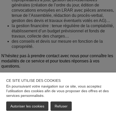
générales (création de l’ordre du jour, édition de
convocations envoyées en LRAR avec pièces annexes,
tenue de l’Assemblée, rédaction du procès-verbal,
gestion des devis et travaux éventuels votés en AG)…
la gestion financière : tenue régulière de la comptabilité,
établissement d’un budget prévisionnel et fonds de
travaux, collecte des charges…
des conseils et devis sur mesure en fonction de la
copropriété.
N’hésitez pas à prendre contact avec nous pour connaître les
modalités de ce service et pour toutes réponses à vos
questions.
CE SITE UTILISE DES COOKIES
En poursuivant votre navigation sur ce site, vous acceptez
l’utilisation des cookies afin de vous proposer des offres et des
services personnalisés.
Autoriser les cookies
Refuser
EMAIL
APPELER