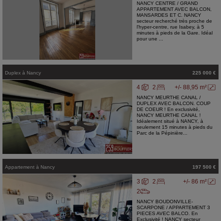
NANCY CENTRE / GRAND
APPARTEMENT AVEC BALCON,
MANSARDES ET C. NANCY
secteur recherché très proche de
l'hyper-centre, rue Isabey, à 5
minutes à pieds de la Gare. Idéal
pour une ...
Duplex
à
Nancy
225 000 €
4
2
+/- 88,95 m²
NANCY MEURTHE CANAL /
DUPLEX AVEC BALCON. COUP
DE COEUR ! En exclusivité,
NANCY MEURTHE CANAL !
Idéalement situé à NANCY, à
seulement 15 minutes à pieds du
Parc de la Pépinière...
Appartement
à
Nancy
197 500 €
3
2
+/- 86 m²
2
NANCY BOUDONVILLE-
SCARPONE / APPARTEMENT 3
PIECES AVEC BALCO. En
Exclusivité ! NANCY secteur