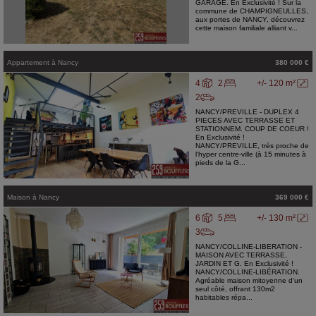
GARAGE. En Exclusivité ! Sur la
commune de CHAMPIGNEULLES,
aux portes de NANCY, découvrez
cette maison familiale alliant v...
Appartement
à
Nancy
380 000 €
4
2
+/- 120 m²
2
NANCY/PREVILLE - DUPLEX 4
PIECES AVEC TERRASSE ET
STATIONNEM. COUP DE COEUR !
En Exclusivité !
NANCY/PREVILLE, très proche de
l'hyper centre-ville (à 15 minutes à
pieds de la G...
Maison
à
Nancy
369 000 €
6
5
+/- 130 m²
3
NANCY/COLLINE-LIBERATION -
MAISON AVEC TERRASSE,
JARDIN ET G. En Exclusivité !
NANCY/COLLINE-LIBÉRATION.
Agréable maison mitoyenne d'un
seul côté, offrant 130m2
habitables répa...