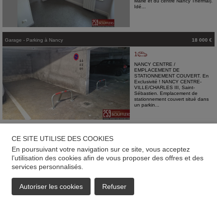
Marie et du centre Nancy Thermal).
Idé...
Garage - Parking
à
Nancy
18 000 €
1
NANCY CENTRE /
EMPLACEMENT DE
STATIONNEMENT COUVERT. En
Exclusivité ! NANCY CENTRE-
VILLE/CHARLES III, Saint-
Sébastien. Emplacement de
stationnement couvert situé dans
un parkin...
Garage - Parking
à
Nancy
9 500 €
CE SITE UTILISE DES COOKIES
LAXOU LIMITE NANCY /
En poursuivant votre navigation sur ce site, vous acceptez
EMPLACEMENT DE
l’utilisation des cookies afin de vous proposer des offres et des
STATIONNEMENT. En Exclusivité !
LAXOU limite NANCY, Terrasse
services personnalisés.
des Vosges. Emplacement de
stationnement aérien au sein
d'une Résidence située ...
Autoriser les cookies
Refuser