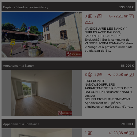
Duplex
à
Vandoeuvre-lès-Nancy
139 000 €
3
2
+/- 72,21 m²
2
VANDOEUVRE-LES-NANCY /
DUPLEX AVEC BALCON,
JARDINET ET PARKI. En
Exclusivité ! Sur la commune de
VANDOEUVRE-LES-NANCY, dans
le Village et à proximité immédiate
du plateau de Br...
Appartement
à
Nancy
86 000 €
3
2
+/- 50,58 m²
EXCLUSIVITE
NANCY/BOUFFLERS
APPARTEMENT 3 PIECES AVEC
BALCON. En Exclusivité ! NANCY,
secteur
BOUFFLERS/BUTHEGNEMONT.
Appartement de 3 pièces
principales en parfait état, d'une...
Appartement
à
Tomblaine
79 000 €
1
+/- 28,36 m²