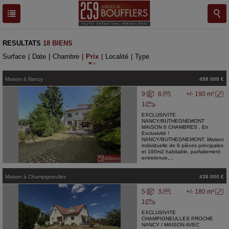
RESULTATS
18 BIENS
Surface
|
Date
|
Chambre
|
Prix
|
Localité
|
Type
Maison
à
Nancy
498 000 €
9
6
+/- 190 m²
1
EXCLUSIVITE
NANCY/BUTHEGNEMONT
MAISON 6 CHAMBRES . En
Exclusivité !
NANCY/BUTHEGNEMONT. Maison
individuelle de 9 pièces principales
et 190m2 habitable, parfaitement
entretenue,...
Maison
à
Champigneulles
438 000 €
5
3
+/- 180 m²
1
EXCLUSIVITE
CHAMPIGNEULLES PROCHE
NANCY / MAISON AVEC