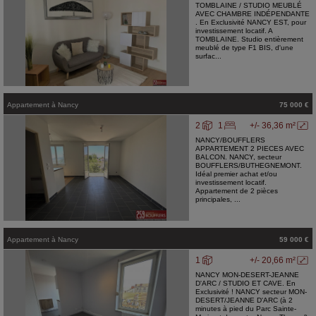
TOMBLAINE / STUDIO MEUBLÉ
AVEC CHAMBRE INDÉPENDANTE
. En Exclusivité NANCY EST, pour
investissement locatif. A
TOMBLAINE. Studio entièrement
meublé de type F1 BIS, d'une
surfac...
Appartement
à
Nancy
75 000 €
2
1
+/- 36,36 m²
NANCY/BOUFFLERS
APPARTEMENT 2 PIECES AVEC
BALCON. NANCY, secteur
BOUFFLERS/BUTHEGNEMONT.
Idéal premier achat et/ou
investissement locatif.
Appartement de 2 pièces
principales, ...
Appartement
à
Nancy
59 000 €
1
+/- 20,66 m²
NANCY MON-DESERT-JEANNE
D'ARC / STUDIO ET CAVE. En
Exclusivité ! NANCY secteur MON-
DESERT/JEANNE D'ARC (à 2
minutes à pied du Parc Sainte-