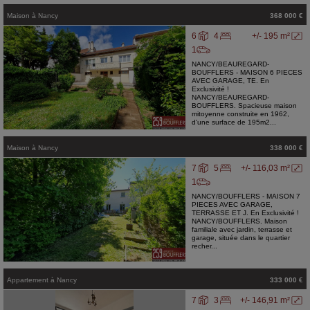
Maison
à
Nancy
368 000 €
6
4
+/- 195 m²
1
NANCY/BEAUREGARD-
BOUFFLERS - MAISON 6 PIECES
AVEC GARAGE, TE. En
Exclusivité !
NANCY/BEAUREGARD-
BOUFFLERS. Spacieuse maison
mitoyenne construite en 1962,
d'une surface de 195m2...
Maison
à
Nancy
338 000 €
7
5
+/- 116,03 m²
1
NANCY/BOUFFLERS - MAISON 7
PIECES AVEC GARAGE,
TERRASSE ET J. En Exclusivité !
NANCY/BOUFFLERS. Maison
familiale avec jardin, terrasse et
garage, située dans le quartier
recher...
Appartement
à
Nancy
333 000 €
7
3
+/- 146,91 m²