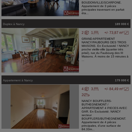
BOUDONVILLE/SCARPONE.
Appartement de 3 pièces
principales traversant en parfait
éta...
Duplex
à
Nancy
189 000 €
2
1
+/- 73,87 m²
GRAND APPARTEMENT
NANCY/FAUBOURG DES TROIS
MAISONS. En Exclusivité ! NANCY
proche vieille-ville (quartier très
prisé), rue du Faubourg des III
Maisons. À moins de 15 minutes à
...
Appartement
à
Nancy
179 000 €
4
3
+/- 84,49 m²
2
NANCY BOUFFLERS-
BUTHEGNEMONT /
APPARTEMENT 4 PIECES AVEC
GAR. En Exclusivité. NANCY
secteur
BOUFFLERS/BUTHEGNEMONT.
Appartement de 4 pièces
principales, d'une surface de
84.33m...