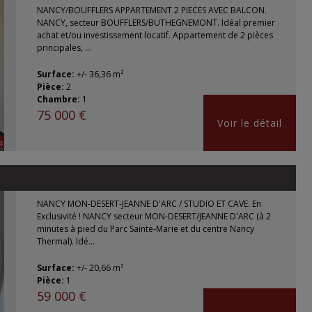
NANCY/BOUFFLERS APPARTEMENT 2 PIECES AVEC BALCON.
NANCY, secteur BOUFFLERS/BUTHEGNEMONT. Idéal premier
achat et/ou investissement locatif. Appartement de 2 pièces
principales, ...
Surface:
+/- 36,36 m²
Pièce:
2
Chambre:
1
75 000 €
Voir le détail
NANCY MON-DESERT-JEANNE D'ARC / STUDIO ET CAVE. En
Exclusivité ! NANCY secteur MON-DESERT/JEANNE D'ARC (à 2
minutes à pied du Parc Sainte-Marie et du centre Nancy
Thermal). Idé...
Surface:
+/- 20,66 m²
Pièce:
1
59 000 €