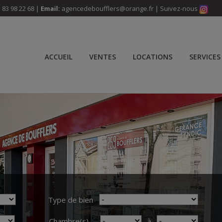
 83 98 22 68 |
Email:
agencedeboufflers@orange.fr
| Suivez-nous
ACCUEIL
VENTES
LOCATIONS
SERVICES
Type de bien
Chambre(s)
à