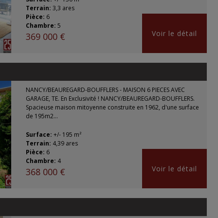
Terrain:
3,3 ares
Pièce:
6
Chambre:
5
Voir le détail
369 000 €
NANCY/BEAUREGARD-BOUFFLERS - MAISON 6 PIECES AVEC
GARAGE, TE. En Exclusivité ! NANCY/BEAUREGARD-BOUFFLERS.
Spacieuse maison mitoyenne construite en 1962, d'une surface
de 195m2...
Surface:
+/- 195 m²
Terrain:
4,39 ares
Pièce:
6
Chambre:
4
Voir le détail
368 000 €