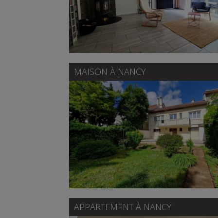
MAISON À
NANCY
APPARTEMENT À
NANCY