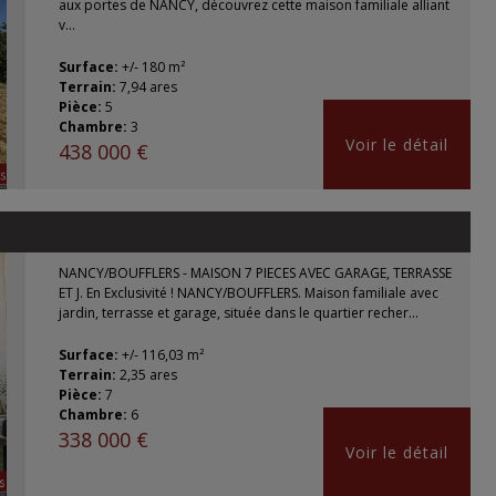
aux portes de NANCY, découvrez cette maison familiale alliant
v...
Surface:
+/- 180 m²
Terrain:
7,94 ares
Pièce:
5
Chambre:
3
Voir le détail
438 000 €
NANCY/BOUFFLERS - MAISON 7 PIECES AVEC GARAGE, TERRASSE
ET J. En Exclusivité ! NANCY/BOUFFLERS. Maison familiale avec
jardin, terrasse et garage, située dans le quartier recher...
Surface:
+/- 116,03 m²
Terrain:
2,35 ares
Pièce:
7
Chambre:
6
338 000 €
Voir le détail