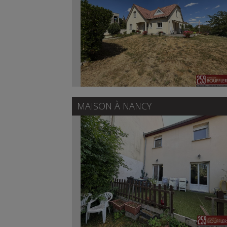
MAISON À
NANCY