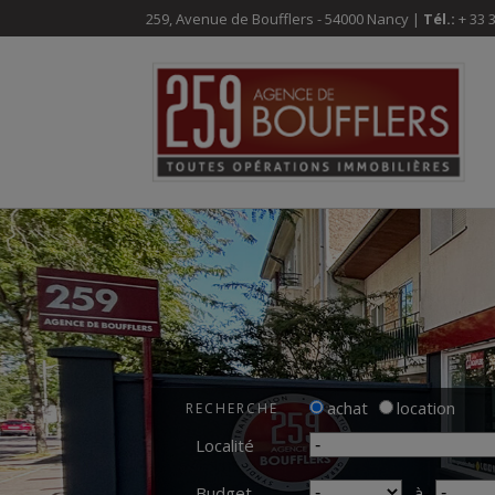
259, Avenue de Boufflers - 54000 Nancy |
Tél.:
+ 33 3
achat
location
RECHERCHE
Localité
Budget
à