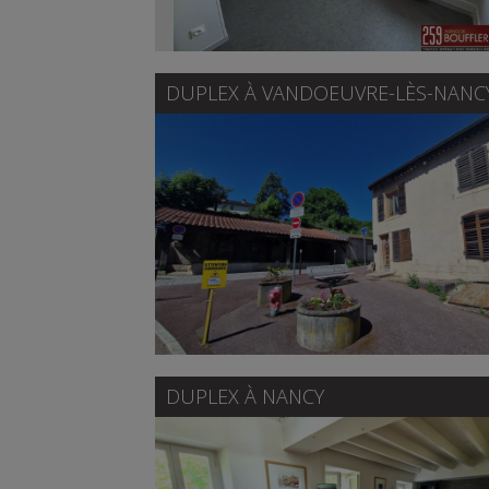
DUPLEX À
VANDOEUVRE-LÈS-NANC
DUPLEX À
NANCY