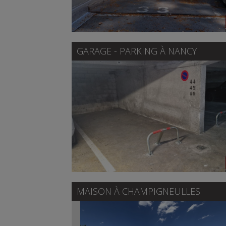
GARAGE - PARKING À
NANCY
MAISON À
CHAMPIGNEULLES