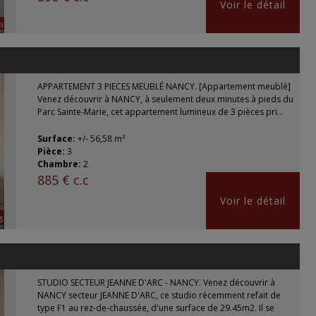
Voir le détail
APPARTEMENT 3 PIECES MEUBLÉ NANCY. [Appartement meublé]
Venez découvrir à NANCY, à seulement deux minutes à pieds du
Parc Sainte-Marie, cet appartement lumineux de 3 pièces pri...
Surface:
+/- 56,58 m²
Pièce:
3
Chambre:
2
885 € c.c
Voir le détail
STUDIO SECTEUR JEANNE D'ARC - NANCY. Venez découvrir à
NANCY secteur JEANNE D'ARC, ce studio récemment refait de
type F1 au rez-de-chaussée, d'une surface de 29.45m2. Il se