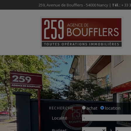
259, Avenue de Boufflers - 54000 Nancy |
Tél.:
+ 33 3
achat
location
RECHERCHE
Localité
Budget
à