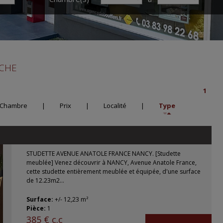
RCHE
1
Chambre
|
Prix
|
Localité
|
Type
STUDETTE AVENUE ANATOLE FRANCE NANCY. [Studette
meublée] Venez découvrir à NANCY, Avenue Anatole France,
cette studette entièrement meublée et équipée, d'une surface
de 12.23m2...
Surface:
+/- 12,23 m²
Pièce:
1
385 € c.c