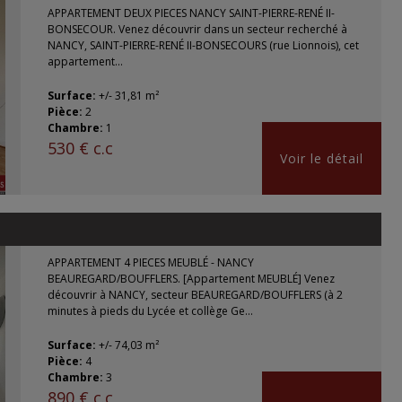
APPARTEMENT DEUX PIECES NANCY SAINT-PIERRE-RENÉ II-
BONSECOUR. Venez découvrir dans un secteur recherché à
NANCY, SAINT-PIERRE-RENÉ II-BONSECOURS (rue Lionnois), cet
appartement...
Surface:
+/- 31,81 m²
Pièce:
2
Chambre:
1
530 € c.c
Voir le détail
APPARTEMENT 4 PIECES MEUBLÉ - NANCY
BEAUREGARD/BOUFFLERS. [Appartement MEUBLÉ] Venez
découvrir à NANCY, secteur BEAUREGARD/BOUFFLERS (à 2
minutes à pieds du Lycée et collège Ge...
Surface:
+/- 74,03 m²
Pièce:
4
Chambre:
3
890 € c.c