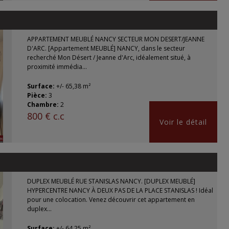
APPARTEMENT MEUBLÉ NANCY SECTEUR MON DESERT/JEANNE
D'ARC. [Appartement MEUBLÉ] NANCY, dans le secteur
recherché Mon Désert / Jeanne d'Arc, idéalement situé, à
proximité immédia...
Surface:
+/- 65,38 m²
Pièce:
3
Chambre:
2
800 € c.c
Voir le détail
DUPLEX MEUBLÉ RUE STANISLAS NANCY. [DUPLEX MEUBLÉ]
HYPERCENTRE NANCY À DEUX PAS DE LA PLACE STANISLAS ! Idéal
pour une colocation. Venez découvrir cet appartement en
duplex...
Surface:
+/- 64,25 m²