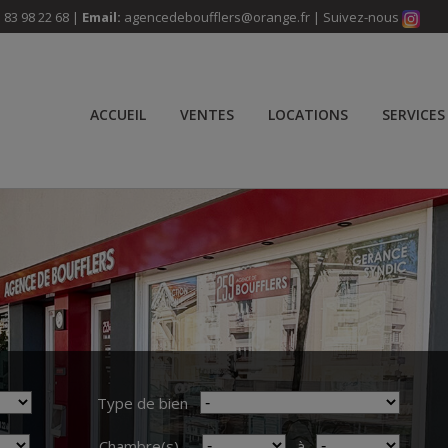
 83 98 22 68 |
Email:
agencedeboufflers@orange.fr
| Suivez-nous
ACCUEIL
VENTES
LOCATIONS
SERVICES
Type de bien
Chambre(s)
à